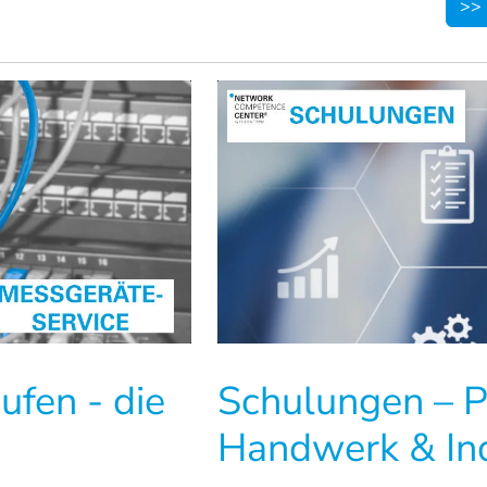
>> 
aufen -
die
Schulungen – P
Handwerk & Ind