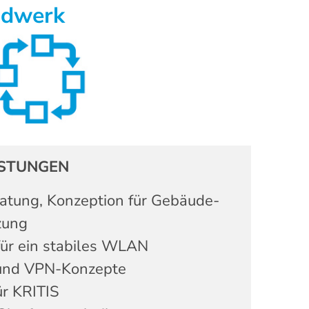
andwerk
ISTUNGEN
atung, Konzeption für Gebäude-
zung
ür ein stabiles WLAN
 und VPN-Konzepte
ür KRITIS